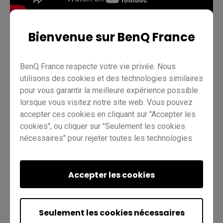
Bienvenue sur BenQ France
Enseignement
EZWrite 6
Pro RP02
Pro RP03
BenQ France respecte votre vie privée. Nous
Master RM03
Master RM02
Essentiel RE01
utilisons des cookies et des technologies similaires
pour vous garantir la meilleure expérience possible
Enseignant
IT
Formateur
lorsque vous visitez notre site web. Vous pouvez
accepter ces cookies en cliquant sur "Accepter les
cookies", ou cliquer sur "Seulement les cookies
nécessaires" pour rejeter toutes les technologies
non essentielles. Vous pouvez personnaliser vos
paramètres de cookies à tout moment. Pour plus
d'informations, veuillez consulter notre
Accepter les cookies
politique en
Est-ce utile ?
matière de cookies
et notre
politique de
Oui
Non
confidentialité
.
Seulement les cookies nécessaires