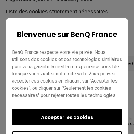
Liste des cookies strictement nécessaires
Cette liste sera constamment mise à jour, nous
vous recommandons par conséquent de la
Bienvenue sur BenQ France
consulter régulièrement.
BenQ France respecte votre vie privée. Nous
utilisons des cookies et des technologies similaires
Nom du cookie
Quelle est 
pour vous garantir la meilleure expérience possible
lorsque vous visitez notre site web. Vous pouvez
agree_cookie
accepter ces cookies en cliquant sur "Accepter les
eu_agree_cookie
cookies", ou cliquer sur "Seulement les cookies
nécessaires" pour rejeter toutes les technologies
academy_account
non essentielles. Vous pouvez personnaliser vos
academy_user_id
paramètres de cookies à tout moment. Pour plus
academy_token
d'informations, veuillez consulter notre
Accepter les cookies
politique en
Enregistre
matière de cookies
et notre
politique de
matière de
academy_refresh_token
confidentialité
.