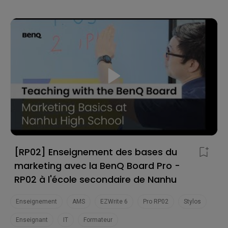
X-sign Broadcast
DMS
AMS
Google Classroom
Enseignant
IT
Formateur
[RP02] Enseignement des bases du
marketing avec la BenQ Board Pro -
RP02 à l'école secondaire de Nanhu
Enseignement
AMS
EZWrite 6
Pro RP02
Stylos
Enseignant
IT
Formateur