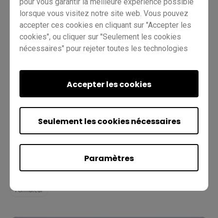
pour vous garantir la meilleure expérience possible
lorsque vous visitez notre site web. Vous pouvez
accepter ces cookies en cliquant sur "Accepter les
cookies", ou cliquer sur "Seulement les cookies
nécessaires" pour rejeter toutes les technologies
non essentielles. Vous pouvez personnaliser vos
paramètres de cookies à tout moment. Pour plus
d'informations, veuillez consulter notre
Accepter les cookies
politique en
matière de cookies
et notre
politique de
confidentialité
.
[DMS] Comment installer des
Seulement les cookies nécessaires
applications ?
Gestion des appareils
DMS
Pro RP02
Pro RP03
Paramètres
Master RM03
Master RM02
Essentiel RE01
IT
Formateur