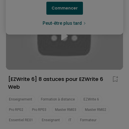
Commencer
Peut-être plus tard
[EZWrite 6] 8 astuces pour EZWrite 6
Web
Enseignement
Formation à distance
EZWrite 6
Pro RP02
Pro RP03
Master RM03
Master RM02
Essentiel RE01
Enseignant
IT
Formateur