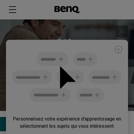
Vidéos
Apprenez à utiliser les écrans BenQ avec des vidéos
simples et instructives.
Se connecter
Personnalisez votre expérience d'apprentissage en
Filtre
115 résultats
Dernières nouveautés
sélectionnant les sujets qui vous intéressent.