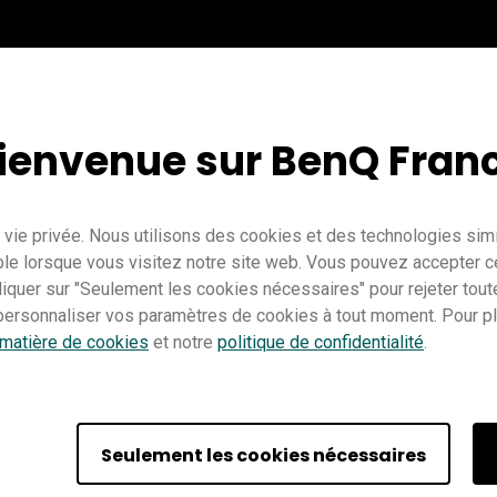
ienvenue sur BenQ Fran
vie privée. Nous utilisons des cookies et des technologies simil
le lorsque vous visitez notre site web. Vous pouvez accepter c
cliquer sur "Seulement les cookies nécessaires" pour rejeter tou
ersonnaliser vos paramètres de cookies à tout moment. Pour plu
Enseignement
EZWrite 6
Pro RP02
Pro RP03
Master RM03
 matière de cookies
et notre
politique de confidentialité
.
IT
Formateur
Seulement les cookies nécessaires