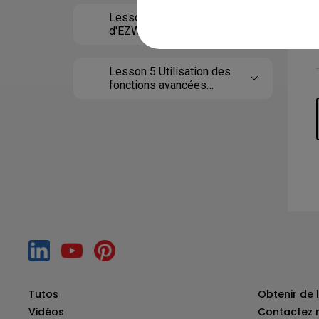
Lesson 4 Utilisation
d'EZWrite 6 Web
Lesson 5 Utilisation des
fonctions avancées
d'EZWrite 6
Tutos
Obtenir de l
Vidéos
Contactez 