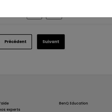
Est-ce utile ?
Oui
Non
Précédent
Suivant
’aide
BenQ Education
nos experts