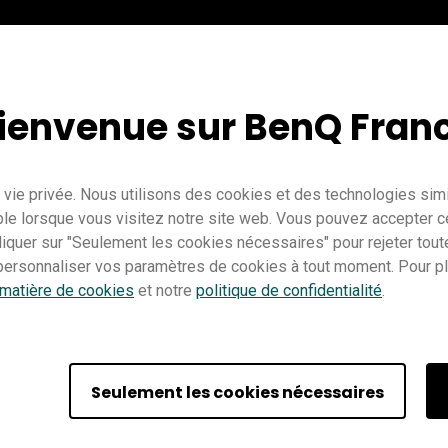
ienvenue sur BenQ Fran
vie privée. Nous utilisons des cookies et des technologies simil
le lorsque vous visitez notre site web. Vous pouvez accepter c
cliquer sur "Seulement les cookies nécessaires" pour rejeter tou
ersonnaliser vos paramètres de cookies à tout moment. Pour plu
 matière de cookies
et notre
politique de confidentialité
.
Enseignement
EZWrite 5
Pro RP02
Master RM02
Essentiel 
Seulement les cookies nécessaires