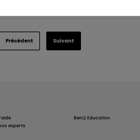
Est-ce utile ?
Oui
Non
Précédent
Suivant
’aide
BenQ Education
nos experts