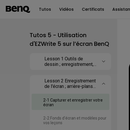
Tutos
Vidéos
Certificats
Assista
Tutos 5 - Utilisation
d'EZWrite 5 sur l’écran BenQ
Lesson 1 Outils de
dessin ; enregistrement,
partage et importation de
fichiers
Lesson 2 Enregistrement
de l'écran ; arrière-plans
et modèles ;
reconnaissance de
2-1 Capturer et enregistrer votre
l'écriture manuscrite
écran
2-2 Fonds d'écran et modèles pour
vos leçons