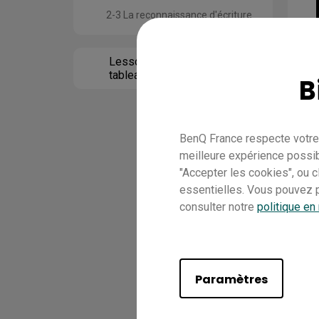
2-3 La reconnaissance d'écriture
Lesson 3 Utiliser le
tableau blanc en nuage
B
BenQ France respecte votre 
meilleure expérience possib
"Accepter les cookies", ou 
essentielles. Vous pouvez p
consulter notre
politique en
Paramètres