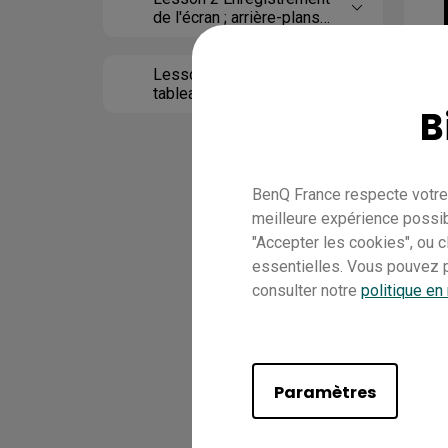
de l'écran ; arrière-plans
et modèles ;
reconnaissance de
l'écriture manuscrite
Lesson 3 Utiliser le
tableau blanc en nuage
B
BenQ France respecte votre 
meilleure expérience possib
"Accepter les cookies", ou 
essentielles. Vous pouvez p
consulter notre
politique en
Paramètres