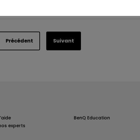
Est-ce utile ?
Oui
Non
Précédent
Suivant
’aide
BenQ Education
nos experts