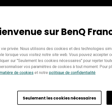
ienvenue sur BenQ Fran
vie privée. Nous utilisons des cookies et des technologies simil
le lorsque vous visitez notre site web. Vous pouvez accepter c
cliquer sur "Seulement les cookies nécessaires" pour rejeter tou
ersonnaliser vos paramètres de cookies à tout moment. Pour plu
 matière de cookies
et notre
politique de confidentialité
.
Enseignement
EZWrite 5
Pro RP02
Master RM02
Essentiel 
Seulement les cookies nécessaires