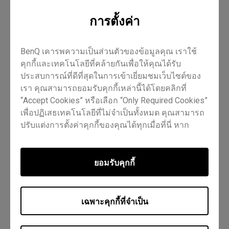
การตั้งค่า
การสอน
แอปอื่นๆ
Pro RP02
Master RM02
BenQ เคารพความเป็นส่วนตัวของข้อมูลคุณ เราใช้
คุกกี้และเทคโนโลยีที่คล้ายกันเพื่อให้คุณได้รับ
Essential RE01
ครู
ไอที
เทรนเนอร์
ประสบการณ์ที่ดีที่สุดในการเข้าเยี่ยมชมเว็บไซต์ของ
เรา คุณสามารถยอมรับคุกกี้เหล่านี้ได้โดยคลิกที่
“Accept Cookies” หรือเลือก “Only Required Cookies”
เพื่อปฏิเสธเทคโนโลยีที่ไม่จำเป็นทั้งหมด คุณสามารถ
ปรับแต่งการตั้งค่าคุกกี้ของคุณได้ทุกเมื่อที่นี่ หาก
ต้องการข้อมูลเพิ่มเติม กรุณาเยี่ยมชมนโยบาย
Cookie
Policy
และ
นโยบายความเป็นส่วนตัว
ของเรา
ข้อมูลนี้มีประโยชน์ไหม?
ใช่
ไม่
ยอมรับคุกกี้
เฉพาะคุกกี้ที่จำเป็น
ก่อนหน้า
แบบทดสอบ