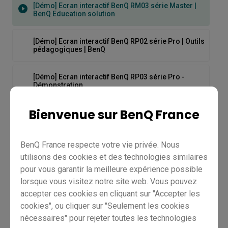
[Démo] Ecran interactif BenQ RM03 série Master |
BenQ Education solution
[Démo] Ecran interactif BenQ RP02 série Pro | Outils
pédagogiques | BenQ
[Démo] Ecran interactif BenQ RP03 série Pro -
Démonstration
Bienvenue sur BenQ France
[Démo] La connectivité des écrans interactifs BenQ
BenQ France respecte votre vie privée. Nous
[Démo] Prise en main du tableau blanc EZWrite 6
utilisons des cookies et des technologies similaires
sur les écrans interactifs BenQ
pour vous garantir la meilleure expérience possible
lorsque vous visitez notre site web. Vous pouvez
[Démo] Qu'est-ce que ClassroomCare® sur les
écrans interactifs BenQ
accepter ces cookies en cliquant sur "Accepter les
cookies", ou cliquer sur "Seulement les cookies
[Démo] Ecran interactif BenQ
nécessaires" pour rejeter toutes les technologies
[DMS] Comment connecter un écran ?