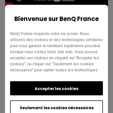
Bienvenue sur BenQ France
Enseignement
InstaShare 2
Pro RP02
Pro RP03
BenQ France respecte votre vie privée. Nous
Master RM03
Master RM02
Essentiel RE01
utilisons des cookies et des technologies similaires
pour vous garantir la meilleure expérience possible
Enseignant
IT
Formateur
lorsque vous visitez notre site web. Vous pouvez
accepter ces cookies en cliquant sur "Accepter les
cookies", ou cliquer sur "Seulement les cookies
nécessaires" pour rejeter toutes les technologies
non essentielles. Vous pouvez personnaliser vos
paramètres de cookies à tout moment. Pour plus
d'informations, veuillez consulter notre
Accepter les cookies
politique en
Est-ce utile ?
matière de cookies
et notre
politique de
Oui
Non
confidentialité
.
Seulement les cookies nécessaires