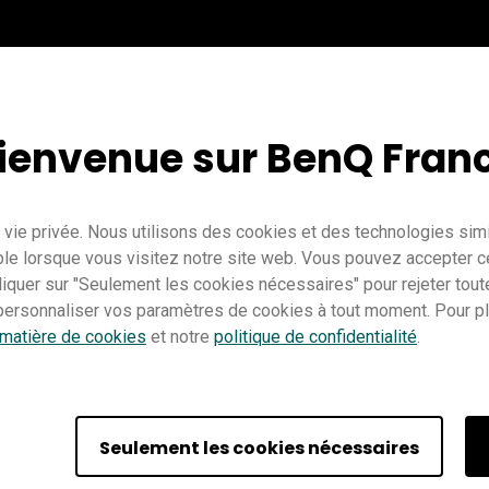
ienvenue sur BenQ Fran
vie privée. Nous utilisons des cookies et des technologies simil
le lorsque vous visitez notre site web. Vous pouvez accepter c
cliquer sur "Seulement les cookies nécessaires" pour rejeter tou
ersonnaliser vos paramètres de cookies à tout moment. Pour plu
Enseignement
InstaShare 2
Pro RP02
Pro RP03
Master RM0
 matière de cookies
et notre
politique de confidentialité
.
IT
Formateur
Seulement les cookies nécessaires