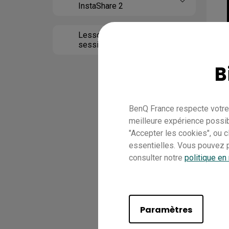
InstaShare 2
Lesson 4 Gestion des
sessions sur InstaShare
2
B
BenQ France respecte votre 
meilleure expérience possib
"Accepter les cookies", ou 
essentielles. Vous pouvez p
consulter notre
politique en
Paramètres