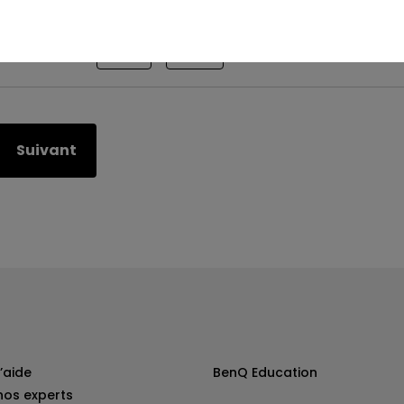
Est-ce utile ?
Oui
Non
Suivant
’aide
BenQ Education
nos experts