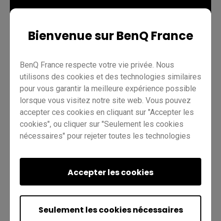
Bienvenue sur BenQ France
BenQ France respecte votre vie privée. Nous
Enseignement
EZWrite 6
Pro RP03
Master RM03
utilisons des cookies et des technologies similaires
pour vous garantir la meilleure expérience possible
Enseignant
IT
Formateur
lorsque vous visitez notre site web. Vous pouvez
accepter ces cookies en cliquant sur "Accepter les
cookies", ou cliquer sur "Seulement les cookies
nécessaires" pour rejeter toutes les technologies
non essentielles. Vous pouvez personnaliser vos
paramètres de cookies à tout moment. Pour plus
d'informations, veuillez consulter notre
Accepter les cookies
politique en
Est-ce utile ?
matière de cookies
et notre
politique de
Oui
Non
confidentialité
.
Seulement les cookies nécessaires