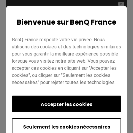
Bienvenue sur BenQ France
Enseignement
Formation à distance
EZWrite 6
BenQ France respecte votre vie privée. Nous
Pro RP02
Pro RP03
Master RM03
Master RM02
utilisons des cookies et des technologies similaires
pour vous garantir la meilleure expérience possible
Essentiel RE01
Enseignant
IT
Formateur
lorsque vous visitez notre site web. Vous pouvez
accepter ces cookies en cliquant sur "Accepter les
cookies", ou cliquer sur "Seulement les cookies
nécessaires" pour rejeter toutes les technologies
non essentielles. Vous pouvez personnaliser vos
paramètres de cookies à tout moment. Pour plus
d'informations, veuillez consulter notre
Accepter les cookies
politique en
Est-ce utile ?
matière de cookies
et notre
politique de
Oui
Non
confidentialité
.
Seulement les cookies nécessaires