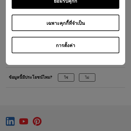
ยอมรับคุกกี้
สำหรับ Windows
[EZWrite 6] วิธีบันทึกเซสชัน
เฉพาะคุกกี้ที่จำเป็น
การสอน
การเรียนทางไกล
EZWrite 6
Pro RP02
[EZWrite 6] วิธีบันทึกและส่งออก
Pro RP03
Master RM03
Essential RE01
ครู
ไอที
การตั้งค่า
เทรนเนอร์
[EZWrite 6] วิธีเริ่มต้นใช้งาน BenQ EZWrite 6
ข้อมูลนี้มีประโยชน์ไหม?
[EZWrite 6] วิธีสตรีมบน YouTube Live (Windows และ
ใช่
ไม่
เว็บ)
[IAM] วิธีสร้างบัญชีผู้ใช้
[InstaShare 2] วิธีจัดการเซสชันบน InstaShare 2