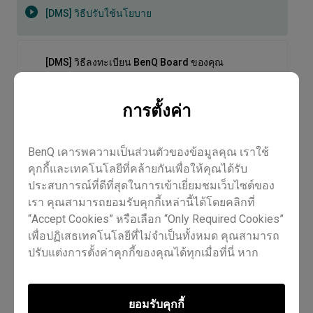
[DMS] วิธีปรับใช้นโยบาย
[DMS] วิธีลงทะเบียน BenQ Board ของคุณ
การตั้งค่า
[DMS] วิธีสร้างกลุ่มและแท็ก
BenQ เคารพความเป็นส่วนตัวของข้อมูลคุณ เราใช้
[EDLA BenQ Boards] IT การจัดการ | การสาธิต
คุกกี้และเทคโนโลยีที่คล้ายกันเพื่อให้คุณได้รับ
ประสบการณ์ที่ดีที่สุดในการเข้าเยี่ยมชมเว็บไซต์ของ
เรา คุณสามารถยอมรับคุกกี้เหล่านี้ได้โดยคลิกที่
[EDLA BenQ Boards] Pro series RP04 | Master
series RM04 | การสาธิต
“Accept Cookies” หรือเลือก “Only Required Cookies”
เพื่อปฏิเสธเทคโนโลยีที่ไม่จำเป็นทั้งหมด คุณสามารถ
ปรับแต่งการตั้งค่าคุกกี้ของคุณได้ทุกเมื่อที่นี่ หาก
[EZWrite 6] 8 เคล็ดลับสำหรับ EZWrite 6 บน Windows
ต้องการข้อมูลเพิ่มเติม กรุณาเยี่ยมชมนโยบาย
Cookie
Policy
และ
นโยบายความเป็นส่วนตัว
ของเรา
[DMS] วิธีปรับใช้นโยบาย
ยอมรับคุกกี้
[EZWrite 6] เคล็ดลับสำหรับ EZWrite 6 บนบอร์ด BenQ