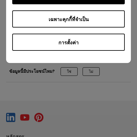
เฉพาะคุกกี้ที่จำเป็น
[EZWrite 6] เริ่มต้นใช้งาน EZWrite 6 สำหรับ Windows
การจัดการอุปกรณ์
DMS
Pro RP02
Pro RP03
Master RM02
Master RM03
Master RM03A
[EZWrite 6] วิธีเข้าถึงเว็บ EZWrite 6
การตั้งค่า
Essential RE01
Essential RE03
ไอที
เทรนเนอร์
[EZWrite 6] วิธีเขียนและลบ
ข้อมูลนี้มีประโยชน์ไหม?
ใช่
ไม่
[EZWrite 6] วิธีใช้กล้องถ่ายเอกสารบน EZWrite 6
สำหรับ Windows
[EZWrite 6] วิธีใช้การควบคุมวัตถุ
[EZWrite 6] วิธีใช้การรวม Google Classroom บนเว็บ
EZWrite 6
หลักสูตร