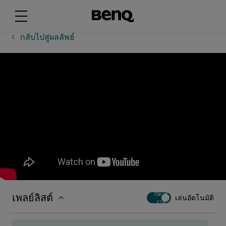
BenQ ClassroomCare®: เทคโนโลยีคุณภาพอากาศ
กลับไปสู่ผลลัพธ์
BenQ ClassroomCare®: หน้าจอต้านทานเชื้อโรค
[DMS] วิธีใช้แดชบอร์ดใหม่
[DMS] วิธีติดตั้งและจัดการแอป
[DMS] วิธีทำให้งานเป็นแบบอัตโนมัติ
เพลย์ลิสต์
เปิดใช้
เล่นอัตโนมัติ
[DMS] วิธีปรับใช้การอัพเดตเฟิร์มแวร์
งาน