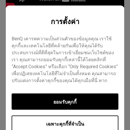
การตั้งค่า
การสอน
การเรียนทางไกล
EZWrite 6
Pro RP02
BenQ เคารพความเป็นส่วนตัวของข้อมูลคุณ เราใช้
Pro RP03
Master RM03
Master RM02
Essential RE01
คุกกี้และเทคโนโลยีที่คล้ายกันเพื่อให้คุณได้รับ
ประสบการณ์ที่ดีที่สุดในการเข้าเยี่ยมชมเว็บไซต์ของ
ครู
ไอที
เทรนเนอร์
เรา คุณสามารถยอมรับคุกกี้เหล่านี้ได้โดยคลิกที่
“Accept Cookies” หรือเลือก “Only Required Cookies”
เพื่อปฏิเสธเทคโนโลยีที่ไม่จำเป็นทั้งหมด คุณสามารถ
ปรับแต่งการตั้งค่าคุกกี้ของคุณได้ทุกเมื่อที่นี่ หาก
ต้องการข้อมูลเพิ่มเติม กรุณาเยี่ยมชมนโยบาย
Cookie
Policy
และ
นโยบายความเป็นส่วนตัว
ของเรา
ยอมรับคุกกี้
ข้อมูลนี้มีประโยชน์ไหม?
ใช่
ไม่
เฉพาะคุกกี้ที่จำเป็น