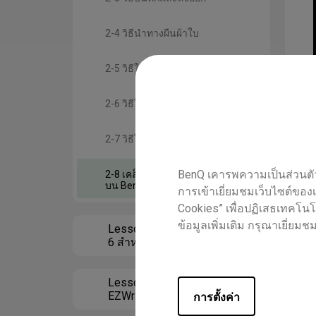
2-4 วิธีนำทางผืนผ้าใบ
2-5 วิธีใช้การควบคุมวัตถุ
2-6 วิธีใช้การรู้จำลายมือ
2-7 วิธีใช้คุณสมบัติการแปล
BenQ เคารพความเป็นส่วนตัวข
2-8 เคล็ดลับ 9 ข้อสำหรับ EZWrite 6
บน BenQ Board
การเข้าเยี่ยมชมเว็บไซต์ของเ
Cookies” เพื่อปฏิเสธเทคโนโล
ข้อมูลเพิ่มเติม กรุณาเยี่ย
Lesson 3 การใช้ EZWrite
6 สำหรับ Windows
Lesson 4 การใช้เว็บ
EZWrite 6
การตั้งค่า