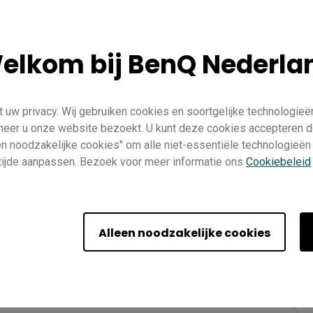
elkom bij BenQ Nederla
uw privacy. Wij gebruiken cookies en soortgelijke technologieë
nneer u onze website bezoekt. U kunt deze cookies accepteren d
een noodzakelijke cookies" om alle niet-essentiële technologieën
n tijde aanpassen. Bezoek voor meer informatie ons
Cookiebeleid
ng personal devices
Alleen noodzakelijke cookies
onlijke apparaten
nd modifying settings