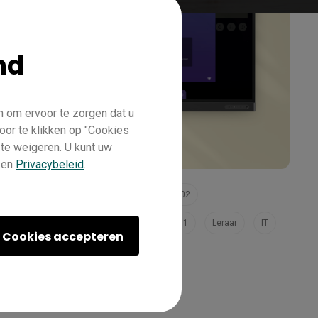
nd
n om ervoor te zorgen dat u
oor te klikken op "Cookies
 te weigeren. U kunt uw
en
Privacybeleid
.
Onderwijs
InstaShare
Pro RP02
Basisstation RM02
Essentieel RE01
Leraar
IT
Cookies accepteren
Trainer
InstaShare 2