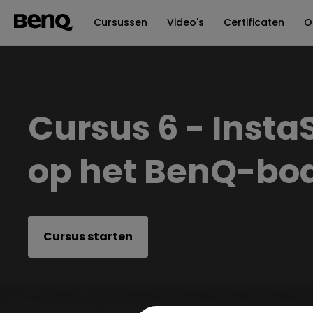
Cursussen
Video's
Certificaten
O
Cursus 6 - Inst
op het BenQ-bo
Cursus starten