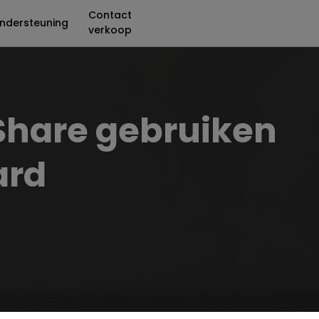
Contact
ndersteuning
verkoop
aShare gebruiken
ard