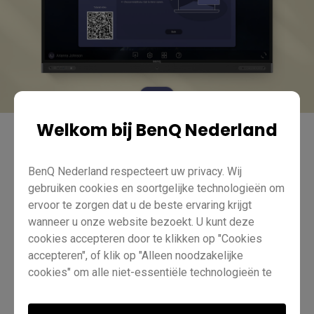
Welkom bij BenQ Nederland
Onderwijs
InstaShare 2
Pro RP02
Pro RP03
Basisstation RM03
Basisstation RM02
Essentieel RE01
BenQ Nederland respecteert uw privacy. Wij
gebruiken cookies en soortgelijke technologieën om
Leraar
IT
Trainer
ervoor te zorgen dat u de beste ervaring krijgt
wanneer u onze website bezoekt. U kunt deze
cookies accepteren door te klikken op "Cookies
Inhoud cursus
accepteren", of klik op "Alleen noodzakelijke
cookies" om alle niet-essentiële technologieën te
Lesson 1: Aan de slag met InstaShare
weigeren. U kunt uw cookie-instellingen te allen tijde
2
aanpassen. Bezoek voor meer informatie