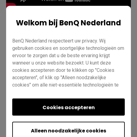
Welkom bij BenQ Nederland
Onderwijs
Leren op afstand
EZWrite 6
Pro RP02
BenQ Nederland respecteert uw privacy. Wij
Pro RP03
Basisstation RM03
Basisstation RM02
gebruiken cookies en soortgelijke technologieën om
ervoor te zorgen dat u de beste ervaring krijgt
Essentieel RE01
Leraar
IT
Trainer
wanneer u onze website bezoekt. U kunt deze
cookies accepteren door te klikken op "Cookies
accepteren", of klik op "Alleen noodzakelijke
cookies" om alle niet-essentiële technologieën te
weigeren. U kunt uw cookie-instellingen te allen tijde
aanpassen. Bezoek voor meer informatie
ons
Cookiebeleid
Cookies accepteren
en
Privacybeleid
.
Was dit nuttig?
Ja
Nee
Alleen noodzakelijke cookies