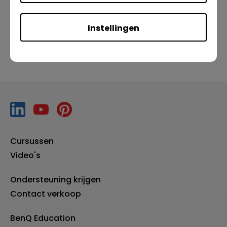
Vorige
Instellingen
Cursussen
Video's
Ondersteuning krijgen
Contact verkoop
BenQ Education