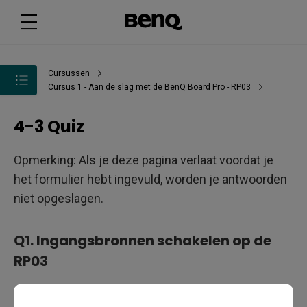
Cursussen
Cursus 1 - Aan de slag met de BenQ Board Pro - RP03
4-3 Quiz
Opmerking: Als je deze pagina verlaat voordat je
het formulier hebt ingevuld, worden je antwoorden
niet opgeslagen.
Q1.
Ingangsbronnen schakelen op de
RP03
A
Tik op
Verbinding
op het Beginscherm