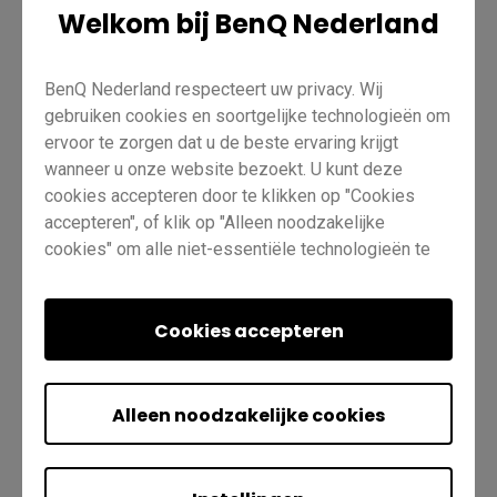
Welkom bij BenQ Nederland
B
Veeg omhoog vanaf de onderkant van het
scherm
BenQ Nederland respecteert uw privacy. Wij
gebruiken cookies en soortgelijke technologieën om
ervoor te zorgen dat u de beste ervaring krijgt
C
Druk op
op de afstandsbediening
wanneer u onze website bezoekt. U kunt deze
cookies accepteren door te klikken op "Cookies
accepteren", of klik op "Alleen noodzakelijke
D
Alle bovenstaande
cookies" om alle niet-essentiële technologieën te
weigeren. U kunt uw cookie-instellingen te allen tijde
aanpassen. Bezoek voor meer informatie
ons
Cookiebeleid
Cookies accepteren
en
Privacybeleid
.
Stuur
Alleen noodzakelijke cookies