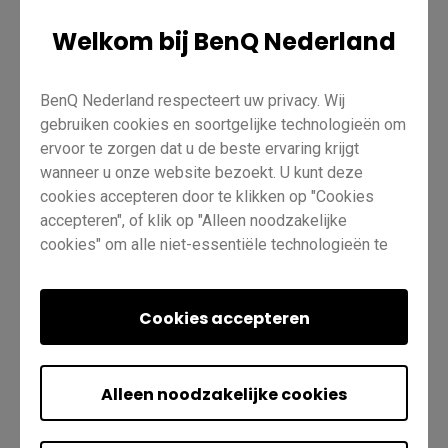
Welkom bij BenQ Nederland
Onderwijs
Accountbeheer
BenQ-borden basisprincipes
BenQ Nederland respecteert uw privacy. Wij
gebruiken cookies en soortgelijke technologieën om
AMS
Pro RP03
NFC-kaarten
Leraar
IT
Trainer
ervoor te zorgen dat u de beste ervaring krijgt
wanneer u onze website bezoekt. U kunt deze
cookies accepteren door te klikken op "Cookies
accepteren", of klik op "Alleen noodzakelijke
cookies" om alle niet-essentiële technologieën te
weigeren. U kunt uw cookie-instellingen te allen tijde
aanpassen. Bezoek voor meer informatie
Was dit nuttig?
Ja
Nee
ons
Cookiebeleid
Cookies accepteren
en
Privacybeleid
.
Alleen noodzakelijke cookies
Vorige
Quiz