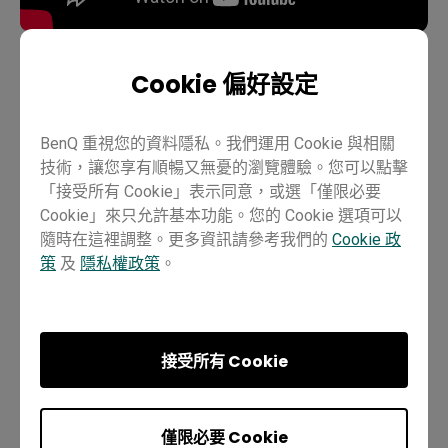
Cookie 偏好設定
教學
EZWrite 6
Pro RP03
Pro RP02
Master RM03
BenQ 重視您的資料隱私。我們運用 Cookie 與相關
Master RM02
Essential RE01
老師
IT
訓練師
技術，讓您享有順暢又無憂的瀏覽體驗。您可以點擊
「接受所有 Cookie」表示同意，或選「僅限必要
Cookie」來只允許基本功能。您的 Cookie 選項可以
隨時在這裡調整。更多資訊請參考我們的
Cookie 政
策
及
隱私權政策
。
這個有幫助嗎？
是
否
接受所有 Cookie
僅限必要 Cookie
上一個章節
下一個章節