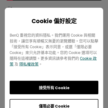
Cookie 偏好設定
設備管理
DMS
Pro RP02
Pro RP03
Master RM02
Master RM03
Master RM03A
Essential RE01
BenQ 重視您的資料隱私。我們運用 Cookie 與相關
Essential RE03
技術，讓您享有順暢又無憂的瀏覽體驗。您可以點擊
「接受所有 Cookie」表示同意，或選「僅限必要
Cookie」來只允許基本功能。您的 Cookie 選項可以
隨時在這裡調整。更多資訊請參考我們的
Cookie 政
策
及
隱私權政策
。
這個有幫助嗎？
是
否
接受所有 Cookie
僅限必要 Cookie
上一個章節