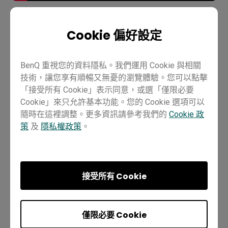
Cookie 偏好設定
教學
其他應用
Pro RP02
Master RM02
Essential RE01
老師
IT
訓練師
BenQ 重視您的資料隱私。我們運用 Cookie 與相關
技術，讓您享有順暢又無憂的瀏覽體驗。您可以點擊
「接受所有 Cookie」表示同意，或選「僅限必要
Cookie」來只允許基本功能。您的 Cookie 選項可以
隨時在這裡調整。更多資訊請參考我們的
Cookie 政
策
及
隱私權政策
。
這個有幫助嗎？
是
否
接受所有 Cookie
上一個章節
下一個章節
僅限必要 Cookie