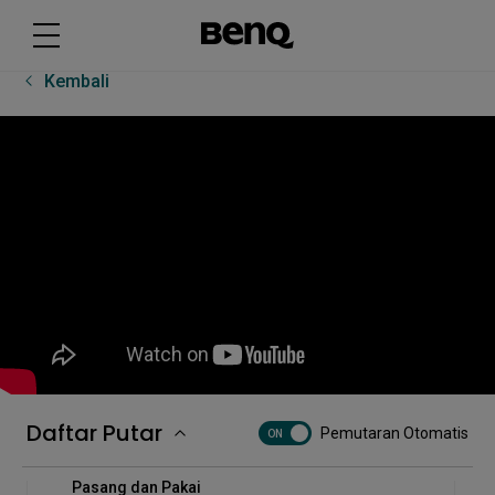
[RP03] Cara menyambungkan perangkat Bluetooth
ke BenQ Board Pro - RP03
Kembali
[RP03] Dasar-dasar Uni UI
[TWY31] Cara memasangkan InstaShare Button
[TZY31] Solusi InstaShare Button | Berbagi nirkabel
sekali klik | Video produk
[Uni UI] Cara memulai aplikasi secara otomatis
dengan RP02/RP03
Video Orientasi Tampilan Interaktif - EZWrite 6
Papan Tulis Penting
Daftar Putar
Pemutaran Otomatis
ON
Video Penyiapan Tampilan Interaktif - Konektivitas
Pasang dan Pakai