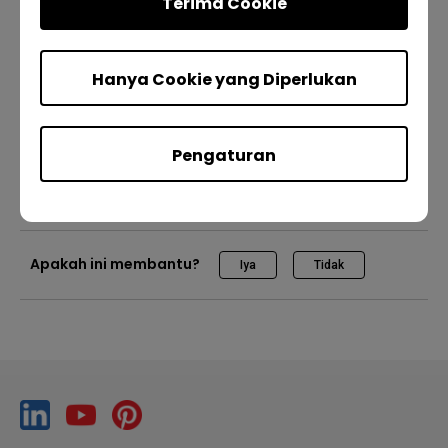
silakan kunjungi
Kebijakan Cookie
Terima Cookie
dan
Kebijakan
menjadwalkan pesan
Privasi
kami.
Hanya Cookie yang Diperlukan
Manajemen perangkat
X-sign Broadcast
Pro RP02
Pro RP03
Master RM03
Master RM02
Essential RE01
Pengaturan
IT
Pelatih
Apakah ini membantu?
Iya
Tidak