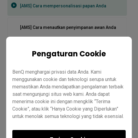
[AMS] Cara mempersonalisasi papan Anda
[AMS] Cara menautkan penyimpanan awan Anda
[AMS] Cara mengikat kartu NFC
Pengaturan Cookie
[AMS] Cara mengikat tampilan Anda
BenQ menghargai privasi data Anda. Kami
menggunakan cookie dan teknologi serupa untuk
memastikan Anda mendapatkan pengalaman terbaik
[AMS] Cara menyambungkan drive jaringan
saat mengunjungi situs web kami. Anda dapat
perusahaan
menerima cookie ini dengan mengklik “Terima
Cookie”, atau klik “Hanya Cookie yang Diperlukan”
BenQ Board Essential - RE03 | Video produk | BenQ
untuk menolak semua teknologi yang tidak esensial.
Education
Anda dapat menyesuaikan pengaturan cookie Anda
[AMS] Cara mempersonalisasi
di sini kapan saja. Untuk informasi lebih lanjut,
BenQ ClassroomCare®: Layar Tahan Kuman