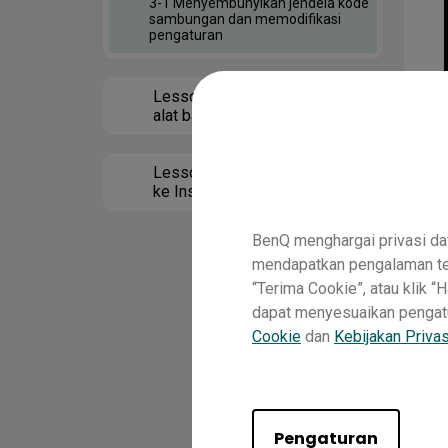
3-1 Menyembunyikan jendela kode
sambungan dan memodifikasi
pengaturan
Lesson 4 Menggunakan
alat bantu mengambang
untuk menyempurnakan
presentasi Anda
Lesson 5 Meningkatkan
ke InstaShare 2
BenQ menghargai privasi da
mendapatkan pengalaman ter
“Terima Cookie”, atau klik 
dapat menyesuaikan pengatura
Cookie
dan
Kebijakan Privas
Pengaturan