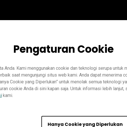
Pengaturan Cookie
ta Anda. Kami menggunakan cookie dan teknologi serupa untuk
baik saat mengunjungi situs web kami. Anda dapat menerima co
“Hanya Cookie yang Diperlukan” untuk menolak semua teknologi ya
n cookie Anda di sini kapan saja. Untuk informasi lebih lanjut, 
i
kami.
Pengajaran
InstaShare
Pro RP02
Master RM02
Essential RE
Hanya Cookie yang Diperlukan