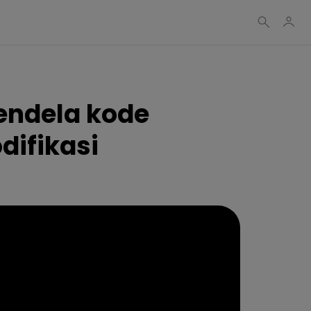
endela kode
ifikasi