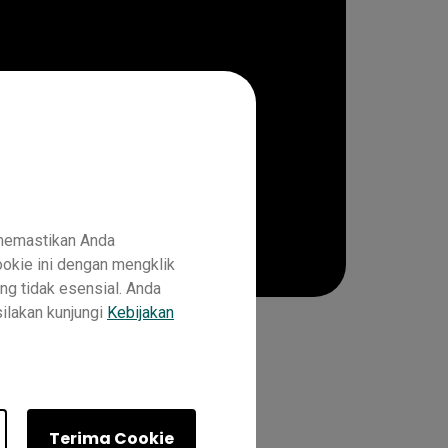
 memastikan Anda
okie ini dengan mengklik
ng tidak esensial. Anda
silakan kunjungi
Kebijakan
01
Guru
IT
Pelatih
Terima Cookie