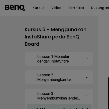
Kursus
Video
Sertifikat
Dukungan
Kursus 6 - Menggunakan
InstaShare pada BenQ
Board
Lesson 1 Memulai
dengan InstaShare
Lesson 2
Menyambungkan ke
BenQ Board
menggunakan perangkat
pribadi
Lesson 3
Menyembunyikan jendela
kode sambungkan dan
memodifikasi pengaturan