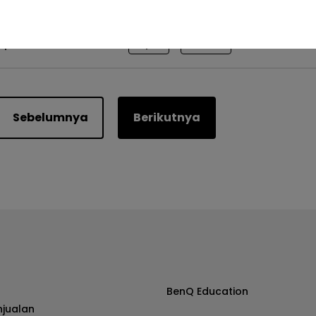
Apakah ini membantu?
Iya
Tidak
Sebelumnya
Berikutnya
BenQ Education
njualan