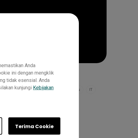
 memastikan Anda
okie ini dengan mengklik
ng tidak esensial. Anda
silakan kunjungi
Kebijakan
Master RM02
Essential RE01
Guru
IT
Terima Cookie