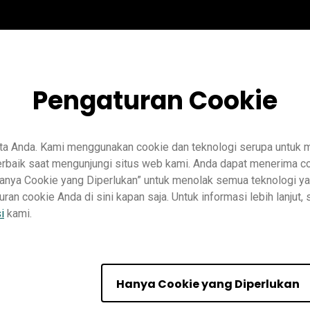
Pengaturan Cookie
ta Anda. Kami menggunakan cookie dan teknologi serupa untuk
baik saat mengunjungi situs web kami. Anda dapat menerima co
“Hanya Cookie yang Diperlukan” untuk menolak semua teknologi ya
n cookie Anda di sini kapan saja. Untuk informasi lebih lanjut, 
Pengajaran
InstaShare 2
Pro RP02
Pro RP03
Master RM03
i
kami.
Pelatih
Hanya Cookie yang Diperlukan