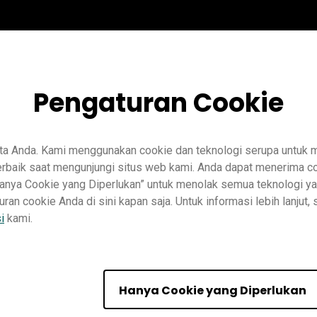
Pengaturan Cookie
ta Anda. Kami menggunakan cookie dan teknologi serupa untuk
baik saat mengunjungi situs web kami. Anda dapat menerima co
“Hanya Cookie yang Diperlukan” untuk menolak semua teknologi ya
n cookie Anda di sini kapan saja. Untuk informasi lebih lanjut, 
Manajemen perangkat
DMS
Pro RP02
Pro RP03
Master RM0
i
kami.
Essential RE01
Essential RE03
IT
Pelatih
Hanya Cookie yang Diperlukan