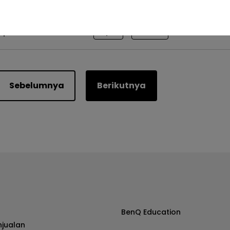
Apakah ini membantu?
Iya
Tidak
Sebelumnya
Berikutnya
BenQ Education
njualan