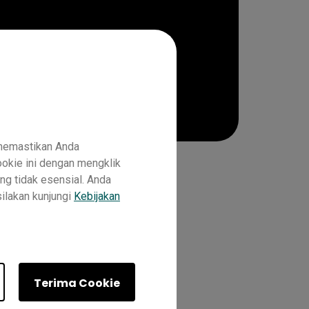
 memastikan Anda
okie ini dengan mengklik
ng tidak esensial. Anda
silakan kunjungi
Kebijakan
2
Master RM03
Master RM03A
Terima Cookie