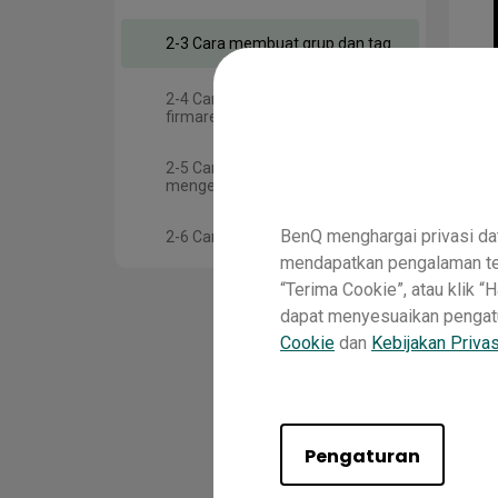
2-3 Cara membuat grup dan tag
2-4 Cara menerapkan pembaruan
firmare
2-5 Cara memasang dan
mengelola aplikasi
BenQ menghargai privasi da
2-6 Cara mengotomatiskan tugas
mendapatkan pengalaman ter
“Terima Cookie”, atau klik 
dapat menyesuaikan pengatura
Cookie
dan
Kebijakan Privas
Pengaturan