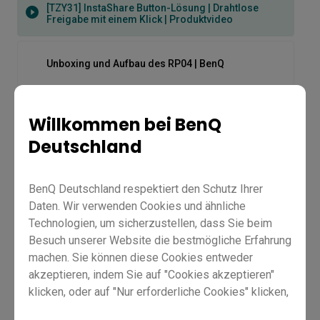
[TZY31] InstaShare Button-Lösung | Drahtlose
Freigabe mit einem Klick | Produktvideo
Unboxing und Aufbau des RP04 | BenQ
[Uni UI] Wie man Anwendungen automatisch startet
Willkommen bei BenQ
Deutschland
Verwendung der neuen AI-Tools | BenQ
BenQ Deutschland respektiert den Schutz Ihrer
Daten. Wir verwenden Cookies und ähnliche
Wie man Bluetoothgeräte am RP04 verwendet |
BenQ
Technologien, um sicherzustellen, dass Sie beim
Besuch unserer Website die bestmögliche Erfahrung
machen. Sie können diese Cookies entweder
Wie man das neue Dashboard benutzt
akzeptieren, indem Sie auf "Cookies akzeptieren"
klicken, oder auf "Nur erforderliche Cookies" klicken,
[TZY31] InstaShare Button-
um alle nicht unbedingt erforderlichen Technologien
Wie man die Funktion "Geteilter Bildschirm" nutzt |
BenQ