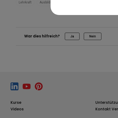
Lehrkraft
Ausbilder
Master RM04
Pro RP04
Unter
War dies hilfreich?
Ja
Nein
Kurse
Unterstützu
Videos
Kontakt Ver