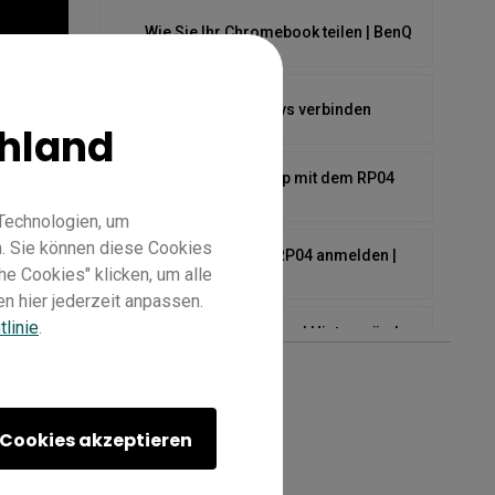
Wie Sie Ihr Chromebook teilen | BenQ
Wie Sie Ihre Displays verbinden
hland
Wie Sie Ihren Laptop mit dem RP04
verbinden | BenQ
Technologien, um
. Sie können diese Cookies
Wie Sie sich beim RP04 anmelden |
he Cookies" klicken, um alle
BenQ
n hier jederzeit anpassen.
linie
.
Wie Sie Templates und Hintergründe
verwenden | BenQ
enQ
[X-Sign Broadcast] Wie bindet man ein
Display?
Cookies akzeptieren
[X-Sign Broadcast] Wie man