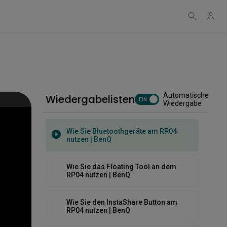
Wie man Gruppen und Tags erstellt
Wie man Richtlinien einsetzt
Automatische
Wiedergabelisten
Wie Sie Aufgaben automatisieren
EIN
Wiedergabe
Wie Sie Bluetoothgeräte am RP04
nutzen | BenQ
Wie Sie das Floating Tool an dem
RP04 nutzen | BenQ
Wie Sie den InstaShare Button am
RP04 nutzen | BenQ