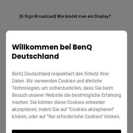
[X-Sign Broadcast] Wie bindet man ein Display?
[X-Sign Broadcast] Wie man Nachrichten plant
Willkommen bei BenQ
Deutschland
[X-Sign Broadcast] Wie man Sofortnachrichten
pusht
BenQ Deutschland respektiert den Schutz Ihrer
[X-Sign Broadcast] Wie man Tags verwaltet
Daten. Wir verwenden Cookies und ähnliche
Technologien, um sicherzustellen, dass Sie beim
Besuch unserer Website die bestmögliche Erfahrung
[X-Sign Broadcast] Wie verwaltet man Benutzer?
machen. Sie können diese Cookies entweder
akzeptieren, indem Sie auf "Cookies akzeptieren"
klicken, oder auf "Nur erforderliche Cookies" klicken,
um alle nicht unbedingt erforderlichen Technologien
[X-Sign Broadcast] Wie
abzulehnen. Sie können Ihre Cookie-Einstellungen