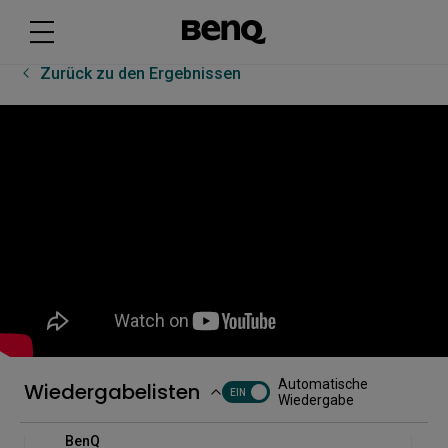
Wie Sie das Floating Tool an dem RP04 nutzen |
BenQ
Zurück zu den Ergebnissen
Wie Sie den InstaShare Button am RP04 nutzen |
BenQ
Wie Sie Ihr Chromebook teilen | BenQ
Wie Sie Ihre Displays verbinden
Wie Sie Ihren Laptop mit dem RP04 verbinden |
BenQ
Wie Sie sich beim RP04 anmelden | BenQ
Automatische
Wiedergabelisten
EIN
Wiedergabe
Wie Sie Templates und Hintergründe verwenden |
BenQ