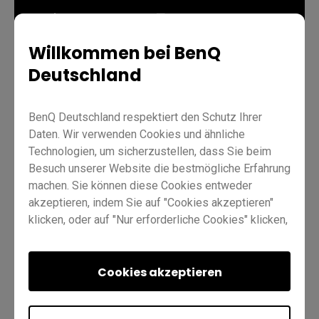
Willkommen bei BenQ
Deutschland
Unterricht
EZWrite 6
Profi RP02
Profi RP03
BenQ Deutschland respektiert den Schutz Ihrer
Hauptgerät RM03
Meister RM02
Wesentlich RE01
Daten. Wir verwenden Cookies und ähnliche
Technologien, um sicherzustellen, dass Sie beim
Lehrkraft
IT
Ausbilder
Besuch unserer Website die bestmögliche Erfahrung
machen. Sie können diese Cookies entweder
akzeptieren, indem Sie auf "Cookies akzeptieren"
klicken, oder auf "Nur erforderliche Cookies" klicken,
um alle nicht unbedingt erforderlichen Technologien
abzulehnen. Sie können Ihre Cookie-Einstellungen
hier jederzeit anpassen. Weitere Informationen
Cookies akzeptieren
War dies hilfreich?
finden Sie in unserer
Cookie-Richtlinie
und in
Ja
Nein
unserer
Datenschutzrichtlinie
.