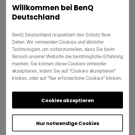
Willkommen bei BenQ
Deutschland
Unterricht
EZWrite 5
Profi RP02
Meister RM02
BenQ Deutschland respektiert den Schutz Ihrer
Wesentlich RE01
Lehrkraft
IT
Ausbilder
Daten. Wir verwenden Cookies und ähnliche
Technologien, um sicherzustellen, dass Sie beim
Besuch unserer Website die bestmögliche Erfahrung
machen. Sie können diese Cookies entweder
akzeptieren, indem Sie auf "Cookies akzeptieren"
klicken, oder auf "Nur erforderliche Cookies" klicken,
um alle nicht unbedingt erforderlichen Technologien
War dies hilfreich?
abzulehnen. Sie können Ihre Cookie-Einstellungen
Ja
Nein
hier jederzeit anpassen. Weitere Informationen
Cookies akzeptieren
finden Sie in unserer
Cookie-Richtlinie
und in
unserer
Datenschutzrichtlinie
.
Nur notwendige Cookies
Vorherige
Nächste