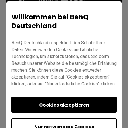
Willkommen bei BenQ
Deutschland
Geräte-Management
DMS
Profi RP02
Profi RP03
BenQ Deutschland respektiert den Schutz Ihrer
Meister RM02
Hauptgerät RM03
Hauptgerät RM03A
Daten. Wir verwenden Cookies und ähnliche
Wesentlich RE01
Wesentlich RE03
Technologien, um sicherzustellen, dass Sie beim
Besuch unserer Website die bestmögliche Erfahrung
machen. Sie können diese Cookies entweder
akzeptieren, indem Sie auf "Cookies akzeptieren"
klicken, oder auf "Nur erforderliche Cookies" klicken,
um alle nicht unbedingt erforderlichen Technologien
abzulehnen. Sie können Ihre Cookie-Einstellungen
hier jederzeit anpassen. Weitere Informationen
Cookies akzeptieren
War dies hilfreich?
Ja
Nein
finden Sie in unserer
Cookie-Richtlinie
und in
unserer
Datenschutzrichtlinie
.
Nur notwendige Cookies