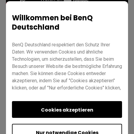
Willkommen bei BenQ
Deutschland
Kontoverwaltung
AMS
Profi RP02
Profi RP03
BenQ Deutschland respektiert den Schutz Ihrer
Meister RM02
Hauptgerät RM03
Wesentlich RE01
Daten. Wir verwenden Cookies und ähnliche
Wesentlich RE03
IT
Ausbilder
Technologien, um sicherzustellen, dass Sie beim
Besuch unserer Website die bestmögliche Erfahrung
machen. Sie können diese Cookies entweder
akzeptieren, indem Sie auf "Cookies akzeptieren"
klicken, oder auf "Nur erforderliche Cookies" klicken,
um alle nicht unbedingt erforderlichen Technologien
abzulehnen. Sie können Ihre Cookie-Einstellungen
hier jederzeit anpassen. Weitere Informationen
Cookies akzeptieren
War dies hilfreich?
Ja
Nein
finden Sie in unserer
Cookie-Richtlinie
und in
unserer
Datenschutzrichtlinie
.
Nur notwendige Cookies