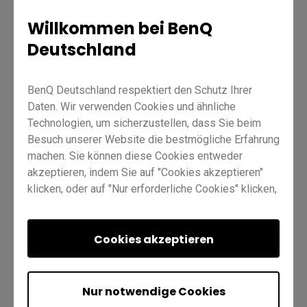
Willkommen bei BenQ
Deutschland
Unterricht
Fernunterricht
InstaShare 2
Pro RP04
BenQ Deutschland respektiert den Schutz Ihrer
Daten. Wir verwenden Cookies und ähnliche
Master RM04
Lehrkraft
Ausbilder
Technologien, um sicherzustellen, dass Sie beim
Besuch unserer Website die bestmögliche Erfahrung
machen. Sie können diese Cookies entweder
akzeptieren, indem Sie auf "Cookies akzeptieren"
klicken, oder auf "Nur erforderliche Cookies" klicken,
um alle nicht unbedingt erforderlichen Technologien
abzulehnen. Sie können Ihre Cookie-Einstellungen
War dies hilfreich?
Ja
Nein
hier jederzeit anpassen. Weitere Informationen
Cookies akzeptieren
finden Sie in unserer
Cookie-Richtlinie
und in
unserer
Datenschutzrichtlinie
.
Nur notwendige Cookies
Vorherige
Nächste