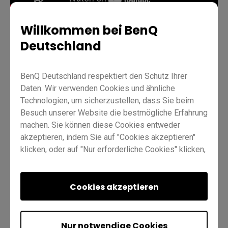
Willkommen bei BenQ
Deutschland
Unterricht
BenQ Boards Grundlagen
BenQ Deutschland respektiert den Schutz Ihrer
Andere Anwendungen
Profi RP03
Lehrkraft
IT
Daten. Wir verwenden Cookies und ähnliche
Ausbilder
Technologien, um sicherzustellen, dass Sie beim
Besuch unserer Website die bestmögliche Erfahrung
machen. Sie können diese Cookies entweder
akzeptieren, indem Sie auf "Cookies akzeptieren"
klicken, oder auf "Nur erforderliche Cookies" klicken,
um alle nicht unbedingt erforderlichen Technologien
abzulehnen. Sie können Ihre Cookie-Einstellungen
hier jederzeit anpassen. Weitere Informationen
Cookies akzeptieren
War dies hilfreich?
Ja
Nein
finden Sie in unserer
Cookie-Richtlinie
und in
unserer
Datenschutzrichtlinie
.
Nur notwendige Cookies