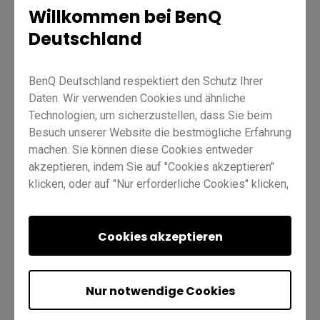
A
Ihr Hintergrundbild ändern
Willkommen bei BenQ
Deutschland
B
Verknüpfen Sie ihren Cloud-Speicher mit ihrem
BenQ-Konto
BenQ Deutschland respektiert den Schutz Ihrer
Daten. Wir verwenden Cookies und ähnliche
C
Lesezeichen für ihre bevorzugten Webseiten
Technologien, um sicherzustellen, dass Sie beim
hinzufügen
Besuch unserer Website die bestmögliche Erfahrung
machen. Sie können diese Cookies entweder
akzeptieren, indem Sie auf "Cookies akzeptieren"
D
Anwendungen auf dem Board installieren
klicken, oder auf "Nur erforderliche Cookies" klicken,
um alle nicht unbedingt erforderlichen Technologien
abzulehnen. Sie können Ihre Cookie-Einstellungen
hier jederzeit anpassen. Weitere Informationen
Cookies akzeptieren
finden Sie in unserer
Cookie-Richtlinie
und in
Absenden
unserer
Datenschutzrichtlinie
.
Nur notwendige Cookies