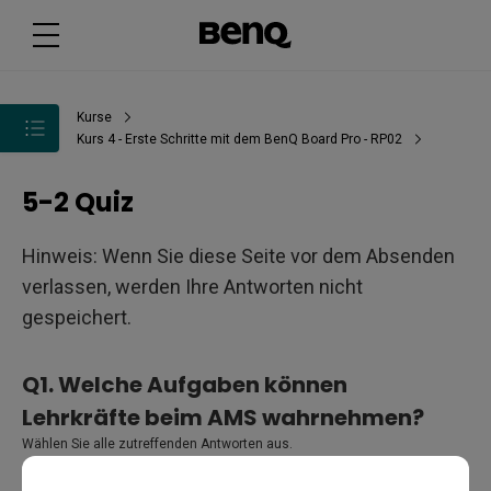
Kurse
Kurs 4 - Erste Schritte mit dem BenQ Board Pro - RP02
5-2 Quiz
Hinweis: Wenn Sie diese Seite vor dem Absenden
verlassen, werden Ihre Antworten nicht
gespeichert.
Q1.
Welche Aufgaben können
Lehrkräfte beim AMS wahrnehmen?
Wählen Sie alle zutreffenden Antworten aus.